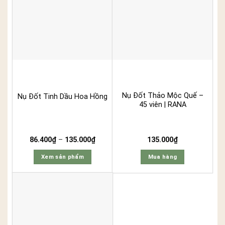
Nụ Đốt Thảo Mộc Quế –
Nụ Đốt Tinh Dầu Hoa Hồng
45 viên | RANA
Khoảng
86.400
₫
–
135.000
₫
135.000
₫
giá:
từ
Xem sản phẩm
Mua hàng
86.400₫
đến
Sản
135.000₫
phẩm
này
có
nhiều