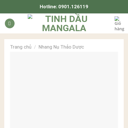
Skip
Hotline:
0901.126119
to
content
Trang chủ
/
Nhang Nụ Thảo Dược