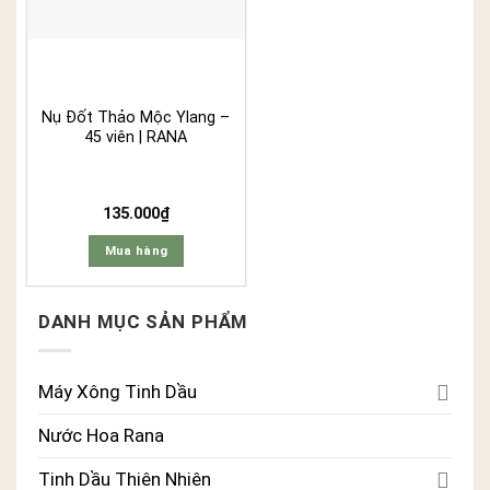
biến
thể.
Các
tùy
chọn
Nụ Đốt Thảo Mộc Ylang –
có
45 viên | RANA
thể
được
chọn
135.000
₫
trên
Mua hàng
trang
sản
phẩm
DANH MỤC SẢN PHẨM
Máy Xông Tinh Dầu
Nước Hoa Rana
Tinh Dầu Thiên Nhiên