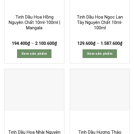
tùy
tùy
chọn
chọn
có
có
Tinh Dầu Hoa Hồng
Tinh Dầu Hoa Ngọc Lan
thể
thể
Nguyên Chất 10ml-100ml |
Tây Nguyên Chất 10ml-
Mangala
100ml
được
được
chọn
chọn
trên
trên
Khoảng
Khoả
194.400
₫
–
2.100.600
₫
129.600
₫
–
1.587.600
₫
giá:
giá:
trang
trang
từ
từ
Xem sản phẩm
Xem sản phẩm
194.400₫
129.6
sản
sản
đến
đến
Sản
Sản
phẩm
phẩm
2.100.600₫
1.587
phẩm
phẩm
này
này
có
có
nhiều
nhiều
biến
biến
thể.
thể.
Các
Các
tùy
tùy
chọn
chọn
có
có
Tinh Dầu Hoa Nhài Nguyên
Tinh Dầu Hương Thảo