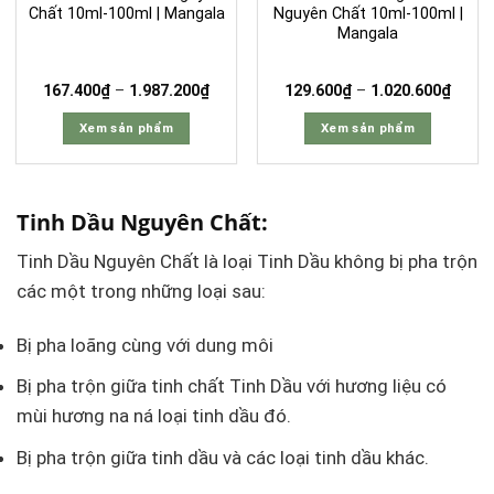
thể
thể
Chất 10ml-100ml | Mangala
Nguyên Chất 10ml-100ml |
Mangala
được
được
chọn
chọn
trên
trên
Khoảng
Khoả
167.400
₫
–
1.987.200
₫
129.600
₫
–
1.020.600
₫
giá:
giá:
trang
trang
từ
từ
Xem sản phẩm
Xem sản phẩm
167.400₫
129.6
sản
sản
đến
đến
Sản
Sản
phẩm
phẩm
1.987.200₫
1.020
phẩm
phẩm
này
này
Tinh Dầu Nguyên Chất:
có
có
nhiều
nhiều
Tinh Dầu Nguyên Chất là loại Tinh Dầu không bị pha trộn
biến
biến
các một trong những loại sau:
thể.
thể.
Các
Các
Bị pha loãng cùng với dung môi
tùy
tùy
chọn
chọn
Bị pha trộn giữa tinh chất Tinh Dầu với hương liệu có
có
có
mùi hương na ná loại tinh dầu đó.
thể
thể
Bị pha trộn giữa tinh dầu và các loại tinh dầu khác.
được
được
chọn
chọn