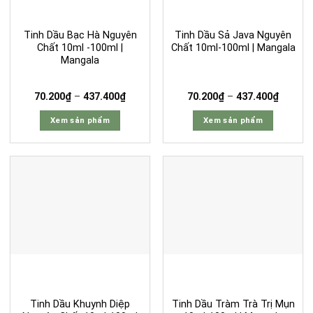
Tinh Dầu Bạc Hà Nguyên
Tinh Dầu Sả Java Nguyên
Chất 10ml -100ml |
Chất 10ml-100ml | Mangala
Mangala
Khoảng
Khoảng
70.200
₫
–
437.400
₫
70.200
₫
–
437.400
₫
giá:
giá:
từ
từ
Xem sản phẩm
Xem sản phẩm
70.200₫
70.200
đến
đến
Sản
Sản
437.400₫
437.40
phẩm
phẩm
này
này
có
có
nhiều
nhiều
biến
biến
thể.
thể.
Các
Các
tùy
tùy
chọn
chọn
có
có
Tinh Dầu Khuynh Diệp
Tinh Dầu Tràm Trà Trị Mụn