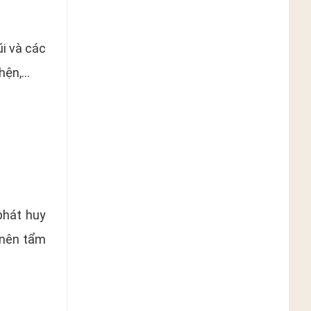
ũi và các
nhện,…
phát huy
 nên tẩm