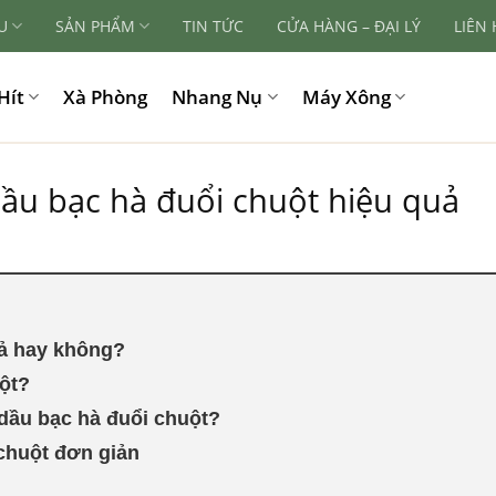
U
SẢN PHẨM
TIN TỨC
CỬA HÀNG – ĐẠI LÝ
LIÊN
Hít
Xà Phòng
Nhang Nụ
Máy Xông
ầu bạc hà đuổi chuột hiệu quả
uả hay không?
uột?
 dầu bạc hà đuổi chuột?
 chuột đơn giản