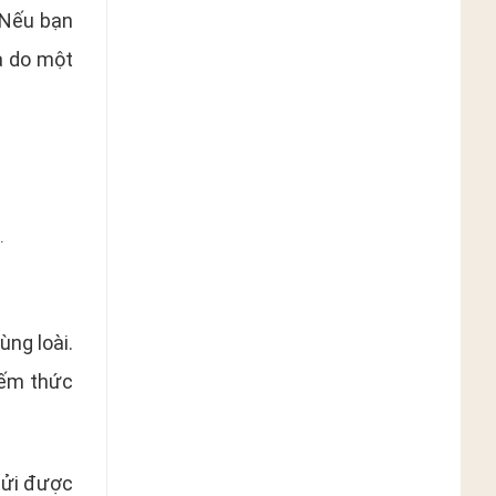
 Nếu bạn
à do một
.
ùng loài.
iếm thức
gửi được