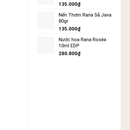
135.000
₫
Nến Thơm Rana Sả Java
80gr
135.000
₫
Nước hoa Rana Roséa
10ml EDP
280.800
₫