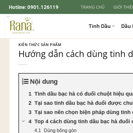
Skip
Hotline:
0901.126119
TRANG CHỦ
GIỚI THIỆ
to
content
Tinh Dầu
Dầu 
KIẾN THỨC SẢN PHẨM
Hướng dẫn cách dùng tinh d
Nội dung
Tinh dầu bạc hà có đuổi chuột hiệu q
Tại sao tinh dầu bạc hà đuổi được ch
Tại sao nên chọn biện pháp dùng tinh
Top 4 cách dùng tinh dầu bạc hà đuổi
Dùng bông gòn