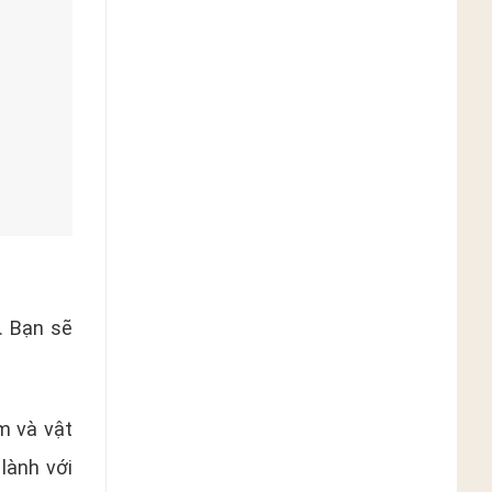
… Bạn sẽ
m và vật
lành với