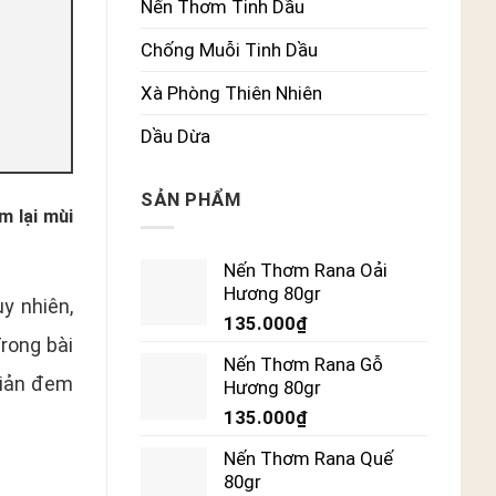
Nến Thơm Tinh Dầu
Chống Muỗi Tinh Dầu
Xà Phòng Thiên Nhiên
Dầu Dừa
SẢN PHẨM
m lại mùi
Nến Thơm Rana Oải
Hương 80gr
y nhiên,
135.000
₫
rong bài
Nến Thơm Rana Gỗ
giản đem
Hương 80gr
135.000
₫
Nến Thơm Rana Quế
80gr